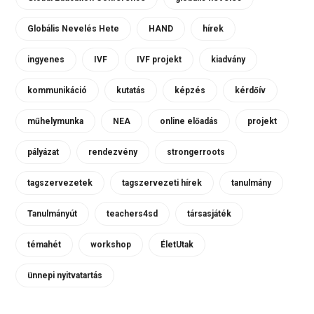
Globális Nevelés Hete
HAND
hírek
ingyenes
IVF
IVF projekt
kiadvány
kommunikáció
kutatás
képzés
kérdőív
műhelymunka
NEA
online előadás
projekt
pályázat
rendezvény
strongerroots
tagszervezetek
tagszervezeti hírek
tanulmány
Tanulmányút
teachers4sd
társasjáték
témahét
workshop
ÉletUtak
ünnepi nyitvatartás