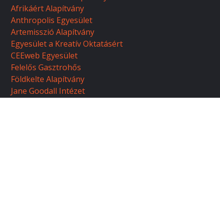
Afrikáért Alapítvány
Anthropolis Egyesület
Artemisszió Alapítvány
Egyesület a Kreatív Oktatásért
CEEweb Egyesület
Felelős Gasztrohős
Földkelte Alapítvány
Jane Goodall Intézet
Kultúrafrika Alapítvány
Közel Afrikához Alapítvány
Magyar Természetvédők Szövetsége (MTVSZ)
Magyar Környezeti Nevelési Egyesület
Profilantrop Egyesület
Használati feltételek
Adatvédelmi irányelvek