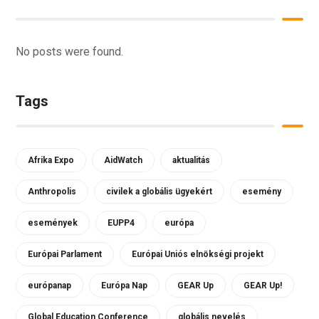
No posts were found.
Tags
Afrika Expo
AidWatch
aktualitás
Anthropolis
civilek a globális ügyekért
esemény
események
EUPP4
európa
Európai Parlament
Európai Uniós elnökségi projekt
európanap
Európa Nap
GEAR Up
GEAR Up!
Global Education Conference
globális nevelés