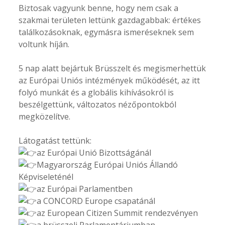
Biztosak vagyunk benne, hogy nem csak a
szakmai területen lettünk gazdagabbak: értékes
találkozásoknak, egymásra ismeréseknek sem
voltunk híján.
5 nap alatt bejártuk Brüsszelt és megismerhettük
az Európai Uniós intézmények működését, az itt
folyó munkát és a globális kihívásokról is
beszélgettünk, változatos nézőpontokból
megközelítve.
Látogatást tettünk:
az Európai Unió Bizottságánál
Magyarország Európai Uniós Állandó
Képviseleténél
az Európai Parlamentben
a CONCORD Europe csapatánál
az European Citizen Summit rendezvényen
a brüsszeli Parlamentáriumban.