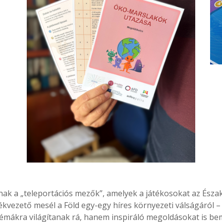
ak a „teleportációs mezők”, amelyek a játékosokat az Északi-
tékvezető mesél a Föld egy-egy híres környezeti válságáról –
émákra világítanak rá, hanem inspiráló megoldásokat is bem