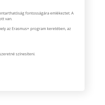
enntarthatóság fontosságára emlékeztet. A
ott van.
amely az Erasmus+ program keretében, az
zeretné színesíteni.