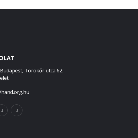
OLAT
Budapest, Törökőr utca 62.
melet
@hand.org.hu