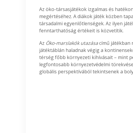
Az öko-társasjátékok izgalmas és hatékon
megértéséhez. A diákok játék közben tap
társadalmi egyenlőtlenségek. Az ilyen já
fenntarthatóság értékeit is közvetítik.
Az
Öko-marslakók utazása
című játékban n
játéktáblán haladnak végig a kontinensek
térség főbb környezeti kihívásait – mint 
legfontosabb környezetvédelmi törekvéseit,
globális perspektívából tekintsenek a bo