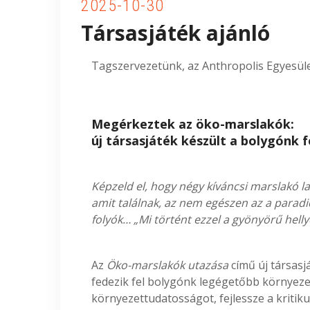
2025-10-30
Társasjáték ajánló
Tagszervezetünk, az Anthropolis Egyesület
Megérkeztek az öko-marslakók:
új társasjáték készült a bolygónk 
Képzeld el, hogy négy kíváncsi marslakó la
amit találnak, az nem egészen az a paradi
folyók… „Mi történt ezzel a gyönyörű hellye
Az
Öko-marslakók utazása
című új társasj
fedezik fel bolygónk legégetőbb környezet
környezettudatosságot, fejlessze a kritik