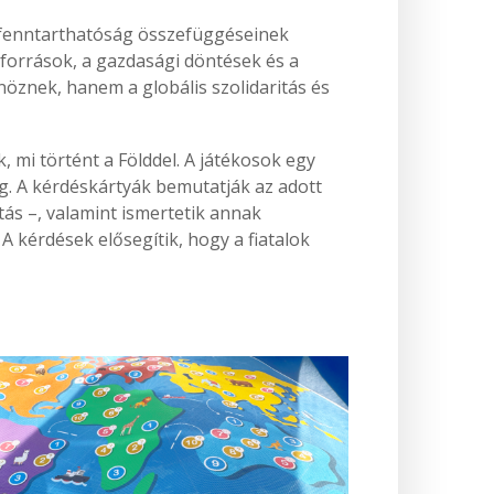
i fenntarthatóság összefüggéseinek
források, a gazdasági döntések és a
öznek, hanem a globális szolidaritás és
 mi történt a Földdel. A játékosok egy
g. A kérdéskártyák bemutatják az adott
tás –, valamint ismertetik annak
A kérdések elősegítik, hogy a fiatalok