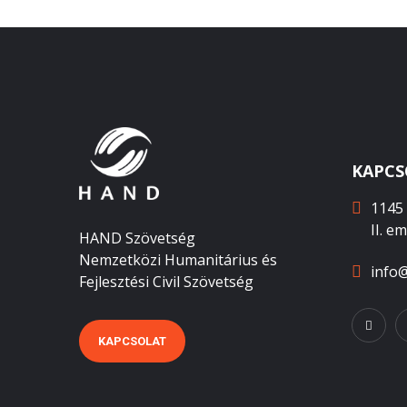
KAPCS
1145 
II. e
HAND Szövetség
Nemzetközi Humanitárius és
info
Fejlesztési Civil Szövetség
KAPCSOLAT