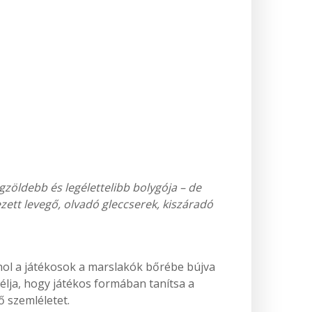
gzöldebb és legélettelibb bolygója – de
ett levegő, olvadó gleccserek, kiszáradó
 ahol a játékosok a marslakók bőrébe bújva
 célja, hogy játékos formában tanítsa a
ő szemléletet.