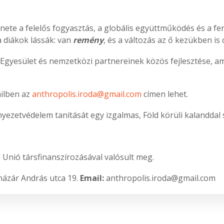
ete a felelős fogyasztás, a globális együttműködés és a f
 diákok lássák: van
remény
, és a változás az ő kezükben is 
 Egyesület és nemzetközi partnereinek közös fejlesztése, 
ailben az
anthropolis.iroda@gmail.com
címen lehet.
ezetvédelem tanítását egy izgalmas, Föld körüli kalanddal s
i Unió társfinanszírozásával valósult meg.
ázár András utca 19.
Email:
anthropolis.iroda@gmail.com