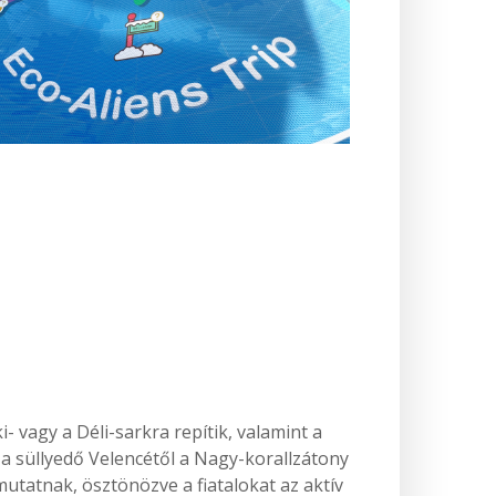
 vagy a Déli-sarkra repítik, valamint a
 a süllyedő Velencétől a Nagy-korallzátony
utatnak, ösztönözve a fiatalokat az aktív