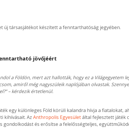
 új társasjátékot készített a fenntarthatóság jegyében.
fenntartható jövőjéért
ndol a Földön, mert azt hallották, hogy ez a Világegyetem le
csom, amiről még nagyszüleik naplójában olvastak. Szennyez
l?” – kérdezik értetlenül.
áték egy különleges Föld körüli kalandra hívja a fiatalokat,
i kihívásait. Az
Anthropolis Egyesület
által fejlesztett játék
us gondolkodást és erősítse a felelősségteljes, együttműköd