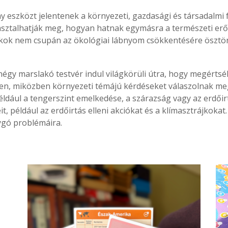
y eszközt jelentenek a környezeti, gazdasági és társadalm
asztalhatják meg, hogyan hatnak egymásra a természeti erő
tékok nem csupán az ökológiai lábnyom csökkentésére ösztön
égy marslakó testvér indul világkörüli útra, hogy megértsék,
en, miközben környezeti témájú kérdéseket válaszolnak me
például a tengerszint emelkedése, a szárazság vagy az erdőir
 például az erdőirtás elleni akciókat és a klímasztrájkokat. 
lygó problémáira.