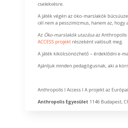
cselekvésre.
A játék végén az öko-marslakók búcsúüzen
cél nem a pesszimizmus, hanem az, hogy a
Az
Öko-marslakók utazása
az Anthropolis
ACCESS projekt
részeként valósult meg.
A játék kikölcsönözhető – érdeklődni e-m
Ajánljuk minden pedagógusnak, aki a körny
Anthropolis I Access I A projekt az Európa
Anthropolis Egyesület
1146 Budapest, Ch