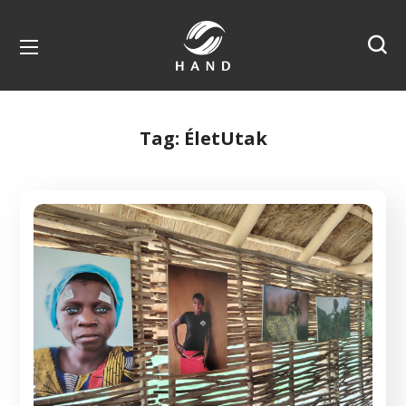
Tag:
ÉletUtak