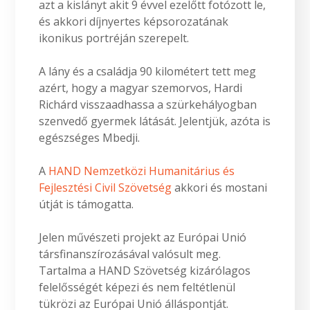
azt a kislányt akit 9 évvel ezelőtt fotózott le,
és akkori díjnyertes képsorozatának
ikonikus portréján szerepelt.
A lány és a családja 90 kilométert tett meg
azért, hogy a magyar szemorvos, Hardi
Richárd visszaadhassa a szürkehályogban
szenvedő gyermek látását. Jelentjük, azóta is
egészséges Mbedji.
A
HAND Nemzetközi Humanitárius és
Fejlesztési Civil Szövetség
akkori és mostani
útját is támogatta.
Jelen művészeti projekt az Európai Unió
társfinanszírozásával valósult meg.
Tartalma a HAND Szövetség kizárólagos
felelősségét képezi és nem feltétlenül
tükrözi az Európai Unió álláspontját.