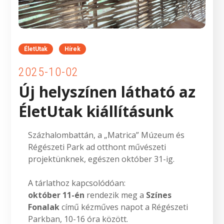
ÉletUtak
Hírek
2025-10-02
Új helyszínen látható az
ÉletUtak kiállításunk
Százhalombattán, a „Matrica” Múzeum és
Régészeti Park ad otthont művészeti
projektünknek, egészen október 31-ig.
A tárlathoz kapcsolódóan:
október 11-én
rendezik meg a
Színes
Fonalak
című kézműves napot a Régészeti
Parkban, 10-16 óra között.