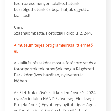
Ezen az eseményen találkozhatunk,
beszélgethetünk és bejárhatjuk együtt a
kiállítást!
Cím:
Százhalombatta, Poroszlai Ildikó u. 2, 2440
A múzeum teljes programleírása itt érhető
el.
A kiállítás részeként most a fotósorozat és a
fotóriportok tekinthetőek meg a Régészeti
Park kézműves házában, nyitvatartási
időben.
Az ÉletUtak művészeti kezdeményezés 2024
nyarán indult a HAND Szövetség Elnökségi
Projektjének („Együtt egy nyitott, igazságos
és fenntartható Európa felé a világban”)