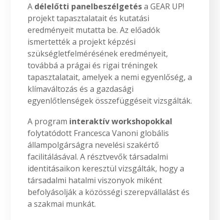
A
délelőtti panelbeszélgetés
a GEAR UP!
projekt tapasztalatait és kutatási
eredményeit mutatta be. Az előadók
ismertették a projekt képzési
szükségletfelmérésének eredményeit,
továbbá a prágai és rigai tréningek
tapasztalatait, amelyek a nemi egyenlőség, a
klímaváltozás és a gazdasági
egyenlőtlenségek összefüggéseit vizsgálták.
A program
interaktív workshopokkal
folytatódott Francesca Vanoni globális
állampolgárságra nevelési szakértő
facilitálásával. A résztvevők társadalmi
identitásaikon keresztül vizsgálták, hogy a
társadalmi hatalmi viszonyok miként
befolyásolják a közösségi szerepvállalást és
a szakmai munkát.