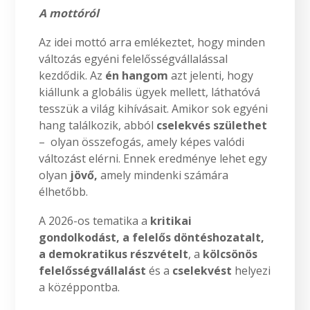
A mottóról
Az idei mottó arra emlékeztet, hogy minden
változás egyéni felelősségvállalással
kezdődik. Az
én hangom
azt jelenti, hogy
kiállunk a globális ügyek mellett, láthatóvá
tesszük a világ kihívásait. Amikor sok egyéni
hang találkozik, abból
cselekvés születhet
– olyan összefogás, amely képes valódi
változást elérni. Ennek eredménye lehet egy
olyan
jövő,
amely mindenki számára
élhetőbb.
A 2026-os tematika a
kritikai
gondolkodást,
a felelős döntéshozatalt,
a demokratikus részvételt
, a
kölcsönös
felelősségvállalást
és a
cselekvést
helyezi
a középpontba.