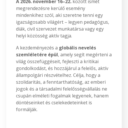
A 2026. november 16–22.
között ismét
megrendezésre kerülő esemény
mindenkihez szól, aki szeretne tenni egy
igazságosabb világért – legyen pedagógus,
diák, civil szervezet munkatársa vagy egy
helyi közösség aktív tagja.
A kezdeményezés a
globális nevelés
szemléletére épül
, amely segít megérteni a
világ összefüggéseit, fejleszti a kritikai
gondolkodást, és hozzájárul a felelős, aktív
állampolgári részvételhez. Célja, hogy a
szolidaritás, a fenntarthatóság, az emberi
jogok és a társadalmi felelősségvállalás ne
csupán elméleti fogalmak legyenek, hanem
döntéseinket és cselekedeteinket is
formálják.