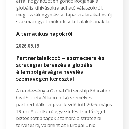
arra, hogy közösen gondolkodjanak a
globális kihívásokra adható válaszokról,
megosszák egymással tapasztalataikat és új
szakmai együttműködéseket alakítsanak ki.
A tematikus napokról
2026.05.19
Partnertalálkozó – eszmecsere és
stratégiai tervezés a globális
állampolgárságra nevelés
szemüvegén keresztül
A rendezvény a Global Citizenship Education
Civil Society Alliance első személyes
partnertalálkozójával kezdődött 2026. május
19-én. A zártkörű egyeztetés lehetőséget
biztosított a tagok számára a stratégiai
tervezésre, valamint az Európai Unió