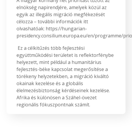
A magyar kormány hét prioritást tűzött az
elnökség napirendjére, amelyek közül az
egyik az illegális migráció megfékezését
célozza – további információk itt
olvashatóak: https://hungarian-
presidency.consilium.europa.eu/en/programme/prior
Ez a célkitűzés több fejlesztési
együttműködési területet is reflektorfénybe
helyezett, mint például a humanitárius
fejlesztés-béke kapcsolat megerősítése a
törékeny helyzetekben, a migráció kiváltó
okainak kezelése és a globális
élelmezésbiztonság kérdéseinek kezelése.
Afrika és különösen a Száhel-övezet
regionális fókuszpontnak számít.