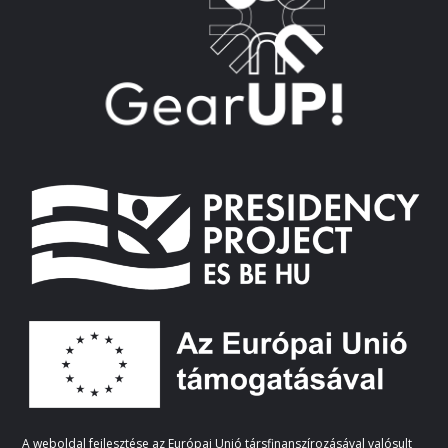
A weboldal fejlesztése az Európai Unió társfinanszírozásával valósult