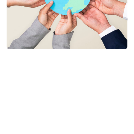
Globális
Felelősségvállalásra
Nevelés Munkacsoport
#Munkacsoportok