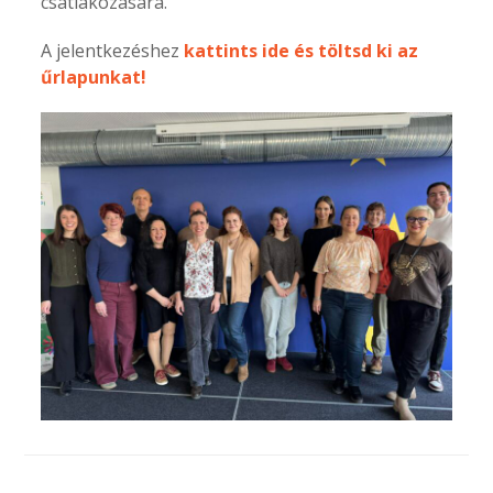
csatlakozására.
A jelentkezéshez
kattints ide és töltsd ki az
űrlapunkat!