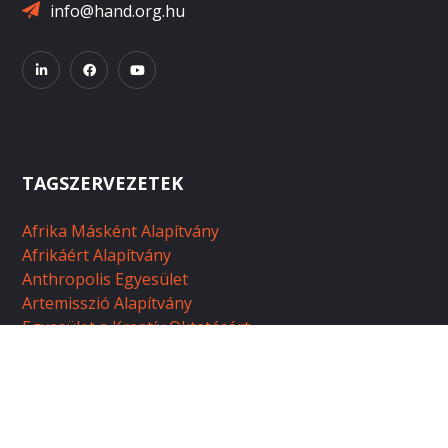
info@hand.org.hu
TAGSZERVEZETEK
Afrika Másként Alapítvány
Afrikáért Alapítvány
Anthropolis Egyesület
Artemisszió Alapítvány
Egyesület a Kreatív Oktatásért
CEEweb Egyesület
Felelős Gasztrohős
Földkelte Alapítvány
Jane Goodall Intézet
Kultúrafrika Alapítvány