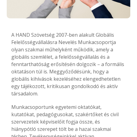
A HAND Szövetség 2007-ben alakult Globális
Felelősségvállalásra Nevelés Munkacsoportja
olyan szakmai műhelyként működik, amely a
globális szemlélet, a felelősségvállalás és a
fenntarthatóság erősítésén dolgozik – a formális
oktatáson túl is. Meggyőződésünk, hogy a
globális kihívások kezeléséhez elengedhetetlen
egy tájékozott, kritikusan gondolkodó és aktív
társadalom.
Munkacsoportunk egyetemi oktatókat,
kutatókat, pedagógusokat, szakértőket és civil
szervezetek képviselőit fogja össze, és
hiánypótló szerepet tölt be a hazai szakmai
térben. Tevékenységeinkkel aktívan