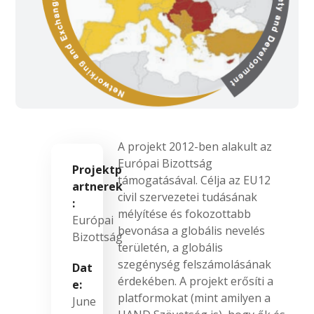
A projekt 2012-ben alakult az
Európai Bizottság
Projektp
támogatásával. Célja az EU12
artnerek
civil szervezetei tudásának
:
mélyítése és fokozottabb
Európai
bevonása a globális nevelés
Bizottság
területén, a globális
szegénység felszámolásának
Dat
érdekében. A projekt erősíti a
e:
platformokat (mint amilyen a
June