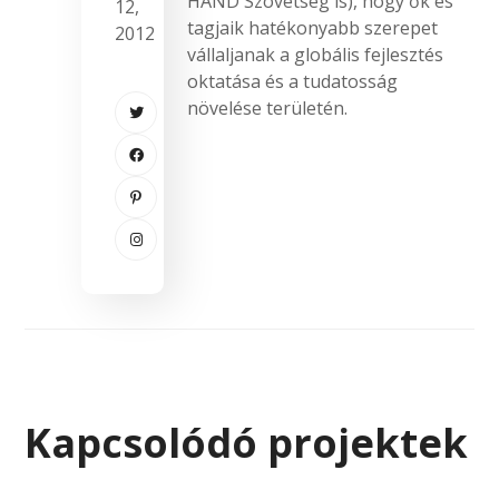
HAND Szövetség is), hogy ők és
12,
tagjaik hatékonyabb szerepet
2012
vállaljanak a globális fejlesztés
oktatása és a tudatosság
növelése területén.
Kapcsolódó projektek