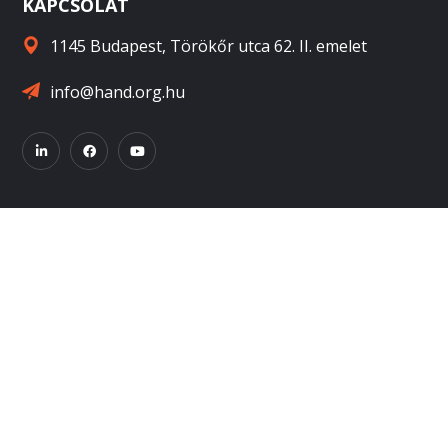
KAPCSOLAT
1145 Budapest, Törökőr utca 62. II. emelet
info@hand.org.hu
TAGSZERVEZETEK
Afrika Másként Alapítvány
Afrikáért Alapítvány
Anthropolis Egyesület
Artemisszió Alapítvány
Egyesület a Kreatív Oktatásért
CEEweb Egyesület